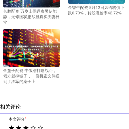
金智牛配资 8月12日风语转债下
长胜配资 万岁山偶遇秦昊伊能
跌0.79%，转股溢价率42.72%
静，无修图状态尽显真实夫妻日
常
金篮子配资 中俄刚打响战斗，
俄方就掉链子，一份机密文件送
到了敌军的桌子上
相关评论
本文评分
*