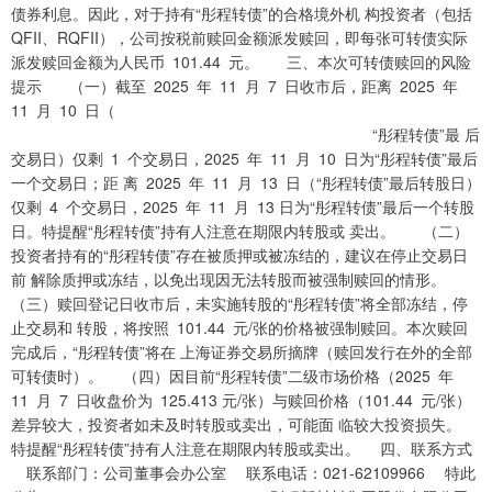
债券利息。因此，对于持有“彤程转债”的合格境外机 构投资者（包括
QFII、RQFII），公司按税前赎回金额派发赎回，即每张可转债实际
派发赎回金额为人民币 101.44 元。 三、本次可转债赎回的风险
提示 （一）截至 2025 年 11 月 7 日收市后，距离 2025 年
11 月 10 日（
“彤程转债”最 后
交易日）仅剩 1 个交易日，2025 年 11 月 10 日为“彤程转债”最后
一个交易日；距 离 2025 年 11 月 13 日（“彤程转债”最后转股日）
仅剩 4 个交易日，2025 年 11 月 13 日为“彤程转债”最后一个转股
日。特提醒“彤程转债”持有人注意在期限内转股或 卖出。 （二）
投资者持有的“彤程转债”存在被质押或被冻结的，建议在停止交易日
前 解除质押或冻结，以免出现因无法转股而被强制赎回的情形。
（三）赎回登记日收市后，未实施转股的“彤程转债”将全部冻结，停
止交易和 转股，将按照 101.44 元/张的价格被强制赎回。本次赎回
完成后，“彤程转债”将在 上海证券交易所摘牌（赎回发行在外的全部
可转债时）。 （四）因目前“彤程转债”二级市场价格（2025 年
11 月 7 日收盘价为 125.413 元/张）与赎回价格（101.44 元/张）
差异较大，投资者如未及时转股或卖出，可能面 临较大投资损失。
特提醒“彤程转债”持有人注意在期限内转股或卖出。 四、联系方式
联系部门：公司董事会办公室 联系电话：021-62109966 特此