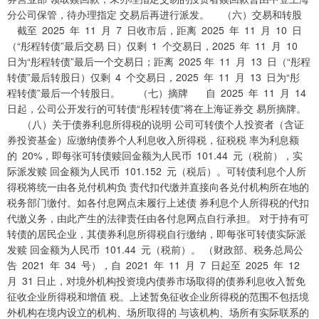
分公司保管，待办理指定 交易后再进行派发。 （六）交易和转股
截至 2025 年 11 月 7 日收市后，距离 2025 年 11 月 10 日
（“彤程转债”最后交易 日）仅剩 1 个交易日，2025 年 11 月 10
日为“彤程转债”最后一个交易日；距离 2025 年 11 月 13 日（“彤程
转债”最后转股日）仅剩 4 个交易日，2025 年 11 月 13 日为“彤
程转债”最后一个转股日。 （七）摘牌 自 2025 年 11 月 14
日起，公司公开发行的可转债“彤程转债”将在上海证券交 易所摘牌。
（八）关于债券利息所得税的说明 公司可转债个人投资者（含证
券投资基金）应缴纳债券个人利息收入所得税，征税税 率为利息额
的 20%，即每张可转债赎回金额为人民币 101.44 元（税前），实
际派发赎 回金额为人民币 101.152 元（税后）。可转债利息个人所
得税将统一由各兑付机构负 责代扣代缴并直接向各兑付机构所在地的
税务部门缴付。如各付息网点未履行上述债 券利息个人所得税的代扣
代缴义务，由此产生的法律责任由各付息网点自行承担。 对于持有可
转债的居民企业，其债券利息所得税自行缴纳，即每张可转债实际派
发赎 回金额为人民币 101.44 元（税前）。 （财政部、税务总局公
告 2021 年 34 号），自 2021 年 11 月 7 日起至 2025 年 12
月 31 日止，对境外机构投资境内债券市场取得的债券利息收入暂免
征收企业所得税和增值 税。上述暂免征收企业所得税的范围不包括境
外机构在境内设立的机构、场所取得的 与该机构、场所有实际联系的