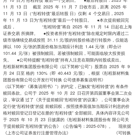
月 10 日为“彤程转债”最后一个交易日。 ●最后转股日：2025 年
11 月 13 日 截至 2025 年 11 月 7 日收市后，距离 2025 年
11 月 13 日（“彤程转债”最后转股 日）仅剩 4 个交易日，2025
年 11 月 13 日为“彤程转债”最后一个转股日。 ●本次提前赎回完
成后， “彤程转债”将自 2025 年 11 月 14 日起在上海
证券交易 所摘牌。 ●投资者所持“彤程转债”除在规定时限内通过二
级市场继续交易或按照 31.11 元/股的转股价格进行转股外，仅能选
择以 100 元/张的票面价格加当期应计利息 1.44 元/张（即合计
101.44 元/张）被强制赎回。若被强制赎回，可能面临较大投资损
失。 ●公司特提醒“彤程转债”持有人注意在期限内转股或卖出。
彤程新材料集团股份有限公司（以下简称“公司”）股票自 2025 年 9
月 24 日至 格的 130%（即 40.443 元/股），根据《彤程新材料集
团股份有限公司公开发行可转换 公司债券募集说明书》
（以下简称“《募集说明书》”）的约定，已触发“彤程转债”的 有条件
赎回条款。公司于 2025 年 10 月 22 日召开第四届董事会第二次会
议，审议通 过了《关于提前赎回“彤程转债”的议案》，公司董事会决
定行使“彤程转债”的提 前赎回权，按照债券面值加当期应计利息的价
格对赎回登记日登记在册的“彤程转债” 全部赎回。具体内容详见公司
于 2025 年 10 月 23 日披露的《彤程新材料集团股份有 限公司关
于提前赎回“彤程转债”的公告》（公告编号：2025-078）。 现依据
《上市公司证券发行注册管理办法》 《可转换