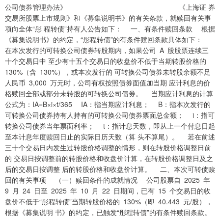
公司债券管理办法》 《上海证 券
交易所股票上市规则》和《募集说明书》的有关条款，就赎回有关事
项向全体“彤 程转债”持有人公告如下： 一、有条件赎回条款 根据
《募集说明书》的约定，“彤程转债”的有条件赎回条款具体如下：
在本次发行的可转换公司债券转股期内，如果公司 A 股股票连续三
十个交易日中 至少有十五个交易日的收盘价不低于当期转股价格的
130%（含 130%），或本次发行的 可转换公司债券未转股余额不足
人民币 3,000 万元时，公司有权按照债券面值加当期 应计利息的价
格赎回全部或部分未转股的可转换公司债券。 当期应计利息的计算
公式为：IA=B×i×t/365 IA：指当期应计利息； B：指本次发行的
可转换公司债券持有人持有的可转换公司债券票面总金额； i：指可
转换公司债券当年票面利率； t：指计息天数，即从上一个付息日起
至本计息年度赎回日止的实际日历天数（算 头不算尾）。 若在前述
三十个交易日内发生过转股价格调整的情形，则在转股价格调整日前
的 交易日按调整前的转股价格和收盘价计算，在转股价格调整日及之
后的交易日按调整 后的转股价格和收盘价计算。 二、本次可转债赎
回的有关事项 （一）赎回条件的成就情况 公司股票自 2025 年
9 月 24 日至 2025 年 10 月 22 日期间，已有 15 个交易日的收
盘价不低于“彤程转债”当期转股价格的 130%（即 40.443 元/股），
根据《募集说明 书》的约定，已触发“彤程转债”的有条件赎回条款。