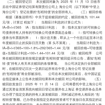
（二）赎回登记日 本次赎回对象为 2025 年 11 月 13 日收市
后在中国证券登记结算有限责任公司上 海分公司（以下简称“中登上
海分公司”）登记在册的“彤程转债”的全部持有人。 （三）赎回价格
根据《募集说明书》中关于提前赎回的约定，赎回价格为 101.44
元/张，计算过 程如下： 当期应计利息的计算公式为：
IA=B×i×t/365 IA：指当期应计利息； B：指本次发行的可转换公
司债券持有人持有的可转换公司债券票面总金额； i：指可转换公司
债券当年票面利率； t：指计息天数，即从上一个付息日起至本计息
年度赎回日止的实际日历天数（算 头不算尾）。 当期应计利息为：
IA=B×i×t/365=100×1.8%×292/365=1.44 元/张 赎回价格=可转债面
值+当期应计利息=100+1.44=101.44 元/张 （四）赎回程序 公司
将在赎回期结束前按规定披露“彤程转债”赎回提示性公告，通知“彤程
转 债”持有人有关本次赎回的各项事项。 当公司决定执行全部赎回
时，在赎回登记日次一交易日起所有在中登上海分公司 登记在册
的“彤程转债”将全部被冻结。 公司在本次赎回结束后，在中国证监
会指定媒体上公告本次赎回结果和本次赎回 对公司的影响。 （五）
赎回款发放日：2025 年 11 月 14 日 公司将委托中登上海分公司
通过其资金清算系统向赎回日登记在册并在上海证 券交易所各会员单
位办理了指定交易的持有人派发赎回款，同时减记持有人相应的 “彤
程转债”数额。已办理全面指定交易的投资者可于发放日在其指定的证
券营业部 领取赎回款，未办理指定交易的投资者赎回款暂由中登上海