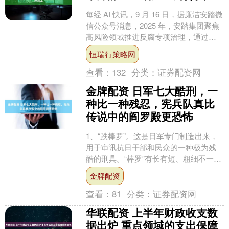
每经 AI 快讯，9 月 16 日，据廉洁安踏微
信公众号消息，2025 年，安踏集团聚焦
高风险领域推进反腐专项治理，通过内
部审计、监察、稽核等多重举措严厉打
恒瑞行策略网
击贪....
查看：
132
分类：
证券配资网
金牌配资 日军七大酷刑，一
种比一种残忍，宪兵队真比
传说中的阎罗殿更恐怖
1、“跌棒罗”。这是日军专门制造出来，
用于审讯抗日干部和民众的一种极为残
酷的刑具。“棒罗”有长有短、粗细不一，
分成一号、二号和三号几种型号。 一号
金牌配资
棒罗最为恐怖，....
查看：
81
分类：
证券配资网
华联配资 上半年财政收支数
据出炉 重点领域的支出保障