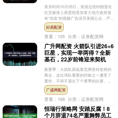
美东时间10月25日，美国总统特朗普在
社交媒体上再度指责加拿大地方政府发
布“伪造”的视频广告误导美国公众，严重
歪曲事实并采取了敌对行为。他宣布将
好易配资
额外对加征收10....
查看：
105
分类：
证券配资网
广升网配资 火箭队引进26+6
巨星，实现一举两得？全新
基石，22岁前锋迎来契机
新赛季，火箭队面临着范弗里特老将的
离去，这位球队重要的经验之一遭受了
重伤，不得不退出下个赛季的比赛。但
幸运的是，球队早已意识到年轻球员不
广盛网配资
能完全背负起球队的压力，....
查看：
168
分类：
证券配资网
恒瑞行策略网 安踏反腐！8
个月辞退74名严重舞弊员工