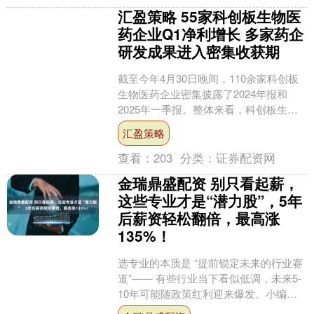
汇盈策略 55家科创板生物医
药企业Q1净利增长 多家药企
研发成果进入密集收获期
截至今年4月30日晚间，110余家科创板
生物医药企业密集披露了2024年报和
2025年一季报。整体来看，科创板生物
医药企业逐渐实现创新创收“齐头并进”。
汇盈策略
财联社....
查看：
203
分类：
证券配资网
金瑞鼎盛配资 别只看起薪，
这些专业才是“潜力股”，5年
后薪资轻松翻倍，最高涨
135%！
选专业的本质是 “提前锁定未来的行业赛
道”—— 有些行业当下看似低调，未来5-
10年可能随政策红利迎来爆发。小编根
据麦可思《2025年中国本科生就业报