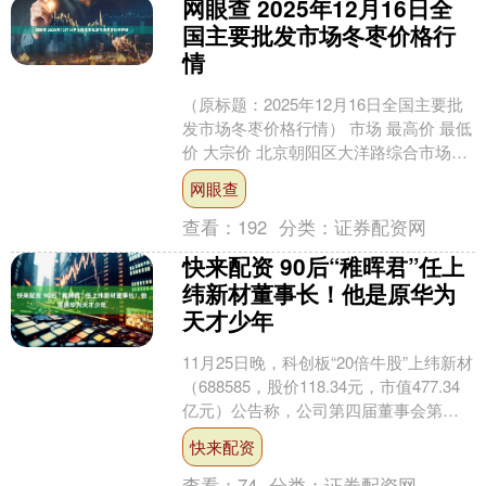
网眼查 2025年12月16日全
国主要批发市场冬枣价格行
情
（原标题：2025年12月16日全国主要批
发市场冬枣价格行情） 市场 最高价 最低
价 大宗价 北京朝阳区大洋路综合市场
10.00 6.00 8.00 天津碧城....
网眼查
查看：
192
分类：
证券配资网
快来配资 90后“稚晖君”任上
纬新材董事长！他是原华为
天才少年
11月25日晚，科创板“20倍牛股”上纬新材
（688585，股价118.34元，市值477.34
亿元）公告称，公司第四届董事会第一
次会议于当日召开，选举彭志辉（....
快来配资
查看：
74
分类：
证券配资网