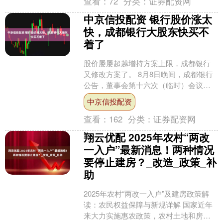
查看：
72
分类：
证券配资网
中京信投配资 银行股价涨太
快，成都银行大股东快买不
着了
股价屡屡超越增持方案上限，成都银行
又修改方案了。 8月8日晚间，成都银行
公告，董事会第十六次（临时）会议审
议通过了《关于实际控制人及增持主体
中京信投配资
拟变更增持计划有关事....
查看：
162
分类：
证券配资网
翔云优配 2025年农村“两改
一入户”最新消息！两种情况
要停止建房？_改造_政策_补
助
2025年农村“两改一入户”及建房政策解
读：农民权益保障与新规详解 国家近年
来大力实施惠农政策，农村土地和房屋