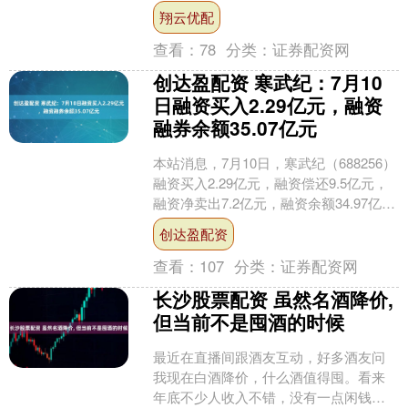
价值持续提升。2025年已近尾声， “两改
翔云优配
一入户”....
查看：
78
分类：
证券配资网
创达盈配资 寒武纪：7月10
日融资买入2.29亿元，融资
融券余额35.07亿元
本站消息，7月10日，寒武纪（688256）
融资买入2.29亿元，融资偿还9.5亿元，
融资净卖出7.2亿元，融资余额34.97亿
元。 融券方面，当日融券卖出13....
创达盈配资
查看：
107
分类：
证券配资网
长沙股票配资 虽然名酒降价,
但当前不是囤酒的时候
最近在直播间跟酒友互动，好多酒友问
我现在白酒降价，什么酒值得囤。看来
年底不少人收入不错，没有一点闲钱，