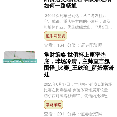
如何一路畅通
“34051次列车已到达，从兰考发往西
宁、成都、重庆等方向的小麦粉，请及
时解体作业、优先编组发出。”7月2日早7
点，在河南省郑州市郑州北站调度指挥
恒牛网配资
中心，值班站长....
查看：
164
分类：
证券配资网
掌财策略 世俱杯上座率垫
底，球场冷清，主帅直言氛
围怪_比赛_王欣瑜_萨姆索诺
娃
2025年6月17日，世俱杯小组赛D组首场
比赛在梅赛德斯-奔驰体育场展开较量，
切尔西对阵洛杉矶FC。凭借内托和恩佐
的进球，切尔西以2-0战胜了对手，顺利
掌财策略
取得了比....
查看：
201
分类：
证券配资网