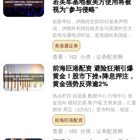
若英军基地被美方使用将被
视为“参与侵略”
据新华社，伊朗外交部20日发表声明
说，伊朗外长阿拉格齐在与英国外交大
臣库珀通电话时说，若英国向美国提供
军事基地，将被视为“参与侵略”伊朗。声
美港通证券
明说：“这些行为无疑....
查看：
162
分类：
证券配资网
前海巨港配资 避险狂潮引爆
黄金！股市下挫+降息押注，
黄金强势反弹逾2%
热点栏目 自选股 数据中心 行情中心 资
金流向 模拟交易 客户端 文章来源：汇通
财经 周五（2月6日）亚市时段，现货黄
金震荡上行，现交投于每盎司4880美元
前海巨港配资
附近....
查看：
189
分类：
证券配资网