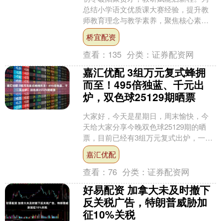
总结小学语文优质课大赛经验，提升教
师教育理念与教学素养，聚焦核心素养
培育，2025年11月14日，濮阳市第二十
桥宜配资
五届小学语文优质....
查看：
135
分类：
证券配资网
嘉汇优配 3组万元复式蜂拥
而至！495倍独蓝、千元出
炉，双色球25129期晒票
大家好，今天是星期日，周末愉快，今
天给大家分享今晚双色球25129期的晒
票，目前已经有3组万元复式出炉，一起
来欣赏下。 首先来欣赏一张万元复式，
嘉汇优配
采用11➕16的....
查看：
76
分类：
证券配资网
好易配资 加拿大未及时撤下
反关税广告，特朗普威胁加
征10%关税