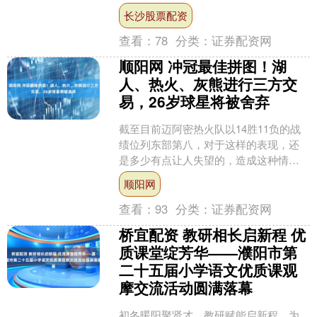
谁考虑囤酒这个事。 其实这个话题我之
长沙股票配资
前讲过，这次我重新梳理....
查看：
78
分类：
证券配资网
顺阳网 冲冠最佳拼图！湖
人、热火、灰熊进行三方交
易，26岁球星将被舍弃
截至目前迈阿密热火队以14胜11负的战
绩位列东部第八，对于这样的表现，还
是多少有点让人失望的，造成这种情
况，主要还是攻防两端表现都不理想，
顺阳网
最突出的矛盾在于泰勒·....
查看：
93
分类：
证券配资网
桥宜配资 教研相长启新程 优
质课堂绽芳华——濮阳市第
二十五届小学语文优质课观
摩交流活动圆满落幕
初冬暖阳聚贤才，教研赋能启新程。为