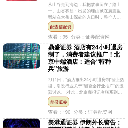
从山谷走到海边：我把故事留在了路上
一、山谷雾起：出发的理由藏在晨露里
我站在太岳山深处的入口时，整个人还
带着半年来攒下的疲惫——连续三个月
配查信配资
的项目攻坚熬垮了作息....
查看：
95
分类：
证券配资网
鼎盛证券 酒店有24小时退房
制了，消费者建议推广！北
京中端酒店：适合“特种
兵”旅游
7月1日，“酒店推出24小时退房制”登上热
搜，引发行业关于“能否全行业推广”的激
烈讨论。 对此，北京商报记者联系到了
推出“24小时退房制”的深圳市沁住文旅酒
鼎盛证券
店集....
查看：
196
分类：
证券配资网
美港通证券 伊朗外长警告：