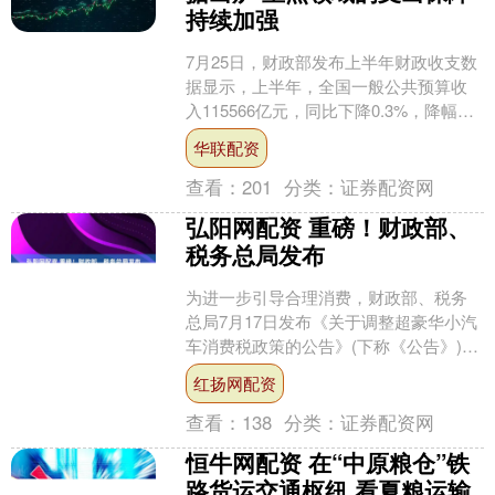
持续加强
7月25日，财政部发布上半年财政收支数
据显示，上半年，全国一般公共预算收
入115566亿元，同比下降0.3%，降幅比
一季度收窄0.8个百分点。 财政支出方
华联配资
面，上....
查看：
201
分类：
证券配资网
弘阳网配资 重磅！财政部、
税务总局发布
为进一步引导合理消费，财政部、税务
总局7月17日发布《关于调整超豪华小汽
车消费税政策的公告》(下称《公告》)，
将超豪华小汽车征收门槛从“每辆零售价
红扬网配资
格130万元”....
查看：
138
分类：
证券配资网
恒牛网配资 在“中原粮仓”铁
路货运交通枢纽 看夏粮运输