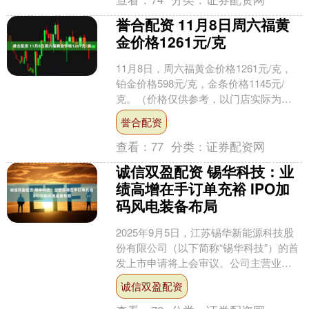
誉合配资 11月8日周六福黄
金价格1261元/克
11月8日，周六福黄金价格1261元/克，
铂金价格598元/克，金条价格1145元/
克。（价格仅供参考，以门店实际为
准）同日上海黄金交易所现货黄金
誉合配资
AU9999最....
查看：
77
分类：
证券配资网
诚信双盈配资 锡华科技：业
绩高增在手订单充裕 IPO加
码风电装备布局
2025年9月5日，江苏锡华新能源科技股
份有限公司（以下简称“锡华科技”）的首
发上市申请将上会审议。公司主营业务
聚焦大型高端装备专用部件的研发、制
诚信双盈配资
造与销售，产品....