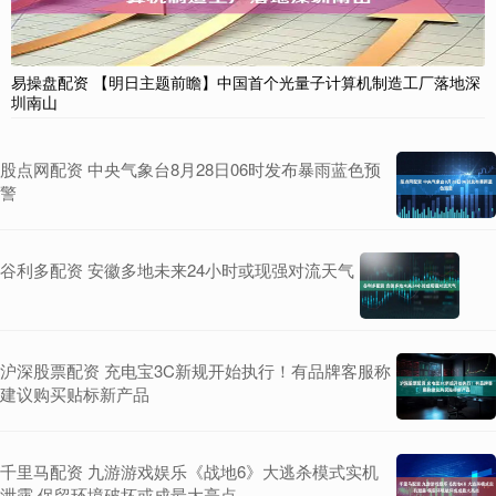
易操盘配资 【明日主题前瞻】中国首个光量子计算机制造工厂落地深
圳南山
股点网配资 中央气象台8月28日06时发布暴雨蓝色预
警
谷利多配资 安徽多地未来24小时或现强对流天气
沪深股票配资 充电宝3C新规开始执行！有品牌客服称
建议购买贴标新产品
千里马配资 九游游戏娱乐《战地6》大逃杀模式实机
泄露 保留环境破坏或成最大亮点