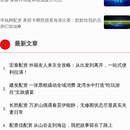
寻钱网配资 奥斯卡晒照观看海港比赛：默默给我的兄
弟们加油⚽️
最新文章
宏泰配资 外籍友人来京全攻略：从出发到离开，一站式便
1、
利拉满！
建发配资 一张票根撬动全域消费 龙湾永中打造“吃玩游
2、
住”文旅盛宴
长胜配资 万岁山偶遇秦昊伊能静，无修图状态尽显真实夫
3、
妻日常
配查信配资 从山谷走到海边，我把故事留在了路上
4、