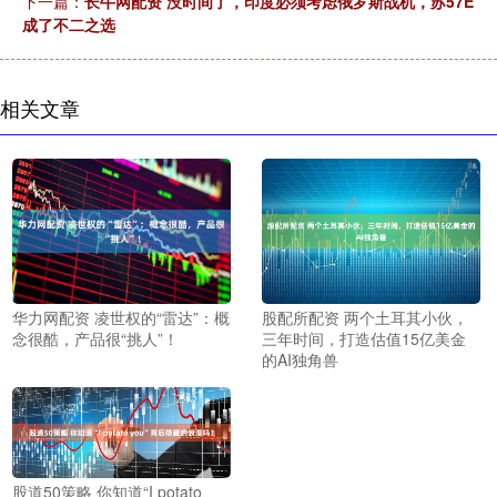
下一篇：
长牛网配资 没时间了，印度必须考虑俄罗斯战机，苏57E
成了不二之选
相关文章
华力网配资 凌世权的“雷达”：概
股配所配资 两个土耳其小伙，
念很酷，产品很“挑人”！
三年时间，打造估值15亿美金
的AI独角兽
股道50策略 你知道“I potato