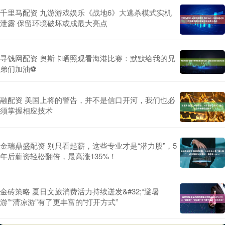
千里马配资 九游游戏娱乐《战地6》大逃杀模式实机
泄露 保留环境破坏或成最大亮点
寻钱网配资 奥斯卡晒照观看海港比赛：默默给我的兄
弟们加油⚽️
融配资 美国上将的警告，并不是信口开河，我们也必
须掌握相应技术
金瑞鼎盛配资 别只看起薪，这些专业才是“潜力股”，5
年后薪资轻松翻倍，最高涨135%！
金砖策略 夏日文旅消费活力持续迸发&#32;“避暑
游”“清凉游”有了更丰富的“打开方式”