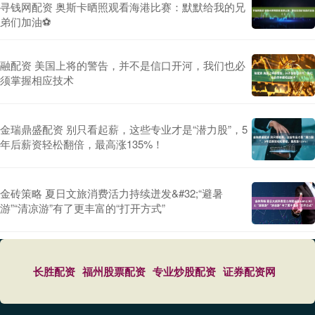
寻钱网配资 奥斯卡晒照观看海港比赛：默默给我的兄
弟们加油⚽️
融配资 美国上将的警告，并不是信口开河，我们也必
须掌握相应技术
金瑞鼎盛配资 别只看起薪，这些专业才是“潜力股”，5
年后薪资轻松翻倍，最高涨135%！
金砖策略 夏日文旅消费活力持续迸发&#32;“避暑
游”“清凉游”有了更丰富的“打开方式”
长胜配资
福州股票配资
专业炒股配资
证券配资网