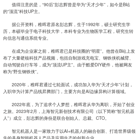
值得注意的是，“90后”彭志辉曾是华为“天才少年”，如今是B站
的“顶流”科技UP主。
据公开资料，稚晖君原名彭志辉，生于1992年，硕士研究生学
历，本硕毕业于电子科技大学，本科专业为生物医学工程，研究生转
向信息与通信系统专业。
在成为企业家之前，稚晖君已是科技圈的“明星”。他曾在B站上发
布了大量硬核科技产品视频，包括自制游戏充电宝、钢铁侠机械臂、
自动驾驶自行车等，成为“顶流UP主”。由于酷爱DIY硬件，他被网友
称为“野生钢铁侠”。
2020年，稚晖君通过七轮面试，成功加入华为“天才少年”计划，
入职华为计算产品线昇腾部门，主要方向是AI边缘异构计算领域。
2022年底，为了追求个人梦想，稚晖君从华为离职，开始了创业
之旅。2023年2月，上海智元新创技术有限公司（以下简称“智元机器
人”）成立，彭志辉的身份是联合创始人、总裁、CTO。
智元机器人是一家致力于以AI+机器人的融合创新、打造世界级领
先的具身智能机器人产品及应用生态的创新企业。