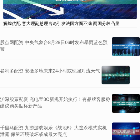
辉煌优配 意大理副总理言论引发法国方面不满 两国分歧凸显
股点网配资 中央气象台8月28日06时发布暴雨蓝色预
警
谷利多配资 安徽多地未来24小时或现强对流天气
沪深股票配资 充电宝3C新规开始执行！有品牌客服称
建议购买贴标新产品
千里马配资 九游游戏娱乐《战地6》大逃杀模式实机
泄露 保留环境破坏或成最大亮点