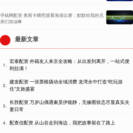
寻钱网配资 奥斯卡晒照观看海港比赛：默默给我的兄
弟们加油⚽️
最新文章
宏泰配资 外籍友人来京全攻略：从出发到离开，一站式便
1、
利拉满！
建发配资 一张票根撬动全域消费 龙湾永中打造“吃玩游
2、
住”文旅盛宴
长胜配资 万岁山偶遇秦昊伊能静，无修图状态尽显真实夫
3、
妻日常
配查信配资 从山谷走到海边，我把故事留在了路上
4、