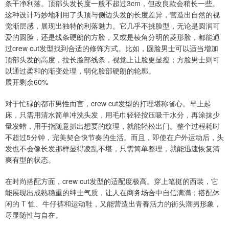
条干净利落。顶部头发长度一般不超过3cm，但改良款会稍长一些。
这种设计巧妙地利用了头顶与侧边头发的长度差异，营造出自然的视
觉渐层感，展现出独特的利落魅力。它几乎不挑脸型，无论是圆润可
爱的圆脸，还是线条硬朗的方脸，又或是棱角分明的菱形脸，都能通
过crew cut发型找到合适的修饰方式。比如，圆脸男士可以适当增加
顶部头发的高度，拉长脸部线条，视觉上让脸更显瘦；方脸男士则可
以通过柔和的渐变处理，弱化脸部硬朗的轮廓。
展开剩余60%
对于忙碌的都市男性而言，crew cut发型的打理堪称省心。早上起
床，只需用清水简单冲洗头发，用毛巾轻轻按压吸干水分，再涂抹少
量发蜡，用手指随意抓出想要的纹理，就能轻松出门。整个过程耗时
不超过5分钟，完美契合快节奏的生活。而且，即使在户外运动后，头
发也不会像长发那样显得凌乱不堪，只需简单整理，就能迅速恢复清
爽有型的状态。
在时尚搭配方面，crew cut发型的适配度极高。穿上笔挺的西装，它
能展现出成熟稳重的绅士气质，让人在商务场合中自信满满；搭配休
闲的 T 恤、牛仔裤和运动鞋，又能营造出青春活力的街头潮男形象，
尽显随性与自在。