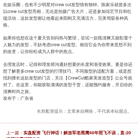
在娱乐圈，也有不少明星对crew cut发型情有独钟。陈家乐就曾多次
以crew cut发型亮相，无论是拍摄广告大片，还是参加综艺节目和红
毯活动，这款发型都让他看起来阳刚又充满活力，完美驾驭各种风
格。
如果你也想在这个夏天告别闷热与繁琐，尝试一款既清爽又能彰显个
人魅力的发型，不妨考虑crew cut发型。相信它会为你带来意想不到
的改变，让你轻松成为人群中的焦点。
去理发店时，记得和理发师沟通好想要的长度和渐变效果。要是你还
想了解更多crew cut发型的打理技巧、不同脸型的适配方案，或是想
找到擅长这款发型的门店，关注【CrewCut酷家美发造型】公众号就
对了。在这里，你能获取满满的发型干货，还能预约服务，开启你的
清爽时尚之旅。
发布于：广东省
长胜配资提示：文章来自网络，不代表本站观点。
上一篇：
实盘配资 飞行神话！解放军老黑鹰40年照飞不误，直-20