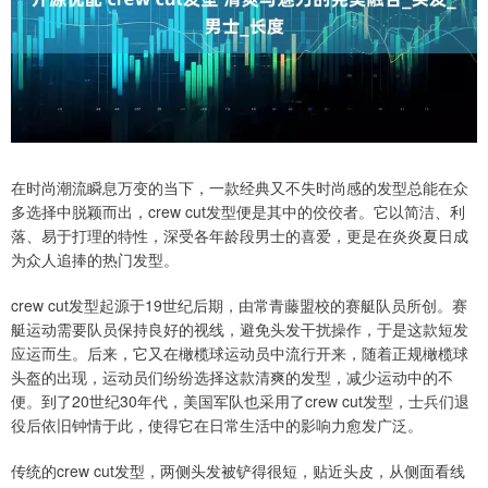
在时尚潮流瞬息万变的当下，一款经典又不失时尚感的发型总能在众
多选择中脱颖而出，crew cut发型便是其中的佼佼者。它以简洁、利
落、易于打理的特性，深受各年龄段男士的喜爱，更是在炎炎夏日成
为众人追捧的热门发型。
crew cut发型起源于19世纪后期，由常青藤盟校的赛艇队员所创。赛
艇运动需要队员保持良好的视线，避免头发干扰操作，于是这款短发
应运而生。后来，它又在橄榄球运动员中流行开来，随着正规橄榄球
头盔的出现，运动员们纷纷选择这款清爽的发型，减少运动中的不
便。到了20世纪30年代，美国军队也采用了crew cut发型，士兵们退
役后依旧钟情于此，使得它在日常生活中的影响力愈发广泛。
传统的crew cut发型，两侧头发被铲得很短，贴近头皮，从侧面看线