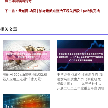
锋芒毕露续写传奇
下一篇：
天创网 场面 | 油墩港航道整治工程先行段主体结构完成
相关文章
淘配网 500+场景落地&#32;机
中博证券 优化企业创新生态 加
器人应用正走进“千家万景”
速发展新质生产力（调查研究
凝聚共识） ——九三学社中央
开展二〇二五年度重点考察调研