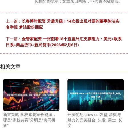
长胜配资提示：文章来自网络，不代表本站观点。
上一篇：
长春博时配资 矛盾升级！14次投出反对票的董事陈洁实
名举报 梦洁股份回应
下一篇：
金管家配资 一张图看18个直盘外汇支撑阻力：美元+欧系
日系+商品货币+新兴货币(2026年2月6日)
相关文章
开源优配 crew cut发型 清爽与
新富策略 学校索要家长资源，
魅力的完美融合_头发_男士_长
哪是“家校共育”分明是“协同拼
度
爹”