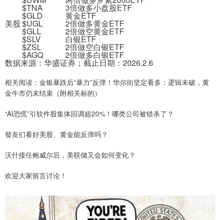
$TNA
3倍做多小盘股ETF
$GLD
黄金ETF
美股
$UGL
2倍做多黄金ETF
$GLL
2倍做空黄金ETF
$SLV
白银ETF
$ZSL
2倍做空白银ETF
$AGQ
2倍做多白银ETF
数据来源：华盛证券；截止日期：2026.2.6
相关阅读：金银暴跌后“暴力”反弹！华尔街坚定看多：逻辑未破，黄
金牛市仍未结束（附相关标的）
“AI恐慌”引软件股集体回调超20%！哪类公司被错杀了？
發友们看好美股、黄金能反弹吗？
沃什接任鲍威尔后，美联储又会如何变化？
欢迎大家留言讨论！