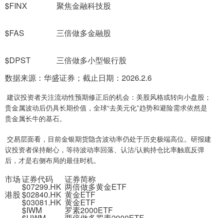
$FINX
聚焦金融科技股
$FAS
三倍做多金融股
$DPST
三倍做多小型银行股
数据来源：华盛证券；截止日期：2026.2.6
建议投资者关注流动性预期修正后的机会：美股风格或转向小盘股；
贵金属波动后仍具长期价值，全球“去美元化”趋势和避险需求依然是
贵金属长牛的基石。
交易层面看，目前金银期货隐含波动率仍处于历史极端高位。研报建
议投资者保持耐心，等待波动率回落、认沽/认购持仓比率触底反弹
后，才是右侧布局的最佳时机。
市场
证券代码
证券简称
$07299.HK
两倍做多黄金ETF
港股
$02840.HK
黄金ETF
$03081.HK
黄金ETF
$IWM
罗素2000ETF
$UWM
两倍做多罗素2000ETF