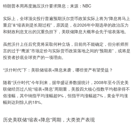
特朗普本周再度施压沃什要求降息；来源：NBC
实际上，全球顶尖投行普遍预期沃尔货币政策实际上将为“降息将马上
重启”&“缩表则是长期过程”，原因是，在2026年中期选举的政治压力
和财政利息支出的沉重负担下，美联储降息大概率会先于缩表落地。
虽然沃什上任后究竟将采取何种立场，目前尚不能确定，但分析师所
言的过于“鹰派”市场定价与实际货币政策落地之间的“预期差”，或将是
投资者抄底全球资产的一项理由。
“沃什时代”下：美联储缩表+降息来袭，哪些资产有望受益？
随着“沃什时代”今年到来，据华盛证券数据统计，2008年至今历史美
联储经历过八轮“缩表+降息”周期重，美股四大核心指数平均都录得不
俗涨幅，其中纳指平均涨幅超9%，恒指平均涨幅超7%，黄金平均涨
幅则达到惊人的18%。
历史美联储“缩表+降息”周期，大类资产表现