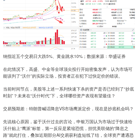
纳指近五个交易日大跌5%、黄金跳水10%；数据来源：华盛证券
在此情况下，高盛、中金等全球顶尖投行开始密集发声，认为市场可
能误判了“沃什”的实际立场，投资者正在犯下过快定价的错误。
当前时间节点，美股等上述一系列快速下杀的资产是否已经到了“抄底
时刻”？未来在“沃什时代”下，全球哪些资产表现有望最佳？
交易预期差：特朗普喊话降息VS市场鹰派定价，现在是抄底机会吗？
先说核心原因，鉴于沃什过去的言论，申银万国认为市场过于快速给
沃什贴上“鹰派”标签，第一反应是紧缩恐慌，担忧美联储的“降息之
路”就此打住，叠加近期部分AI交易获利盘短线了结，全球资产遭遇恐