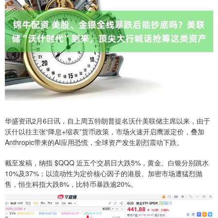
华盛资讯2月6日讯，自上周五特朗普提名沃什美联储主席以来，由于
沃什以往主张“降息+缩表”货币政策，市场火速开启鹰派定价，叠加
Anthropic带来的AI应用恐慌，全球资产发生剧烈震动下跌。
截至发稿，纳指 $QQQ 近五个交易日大跌5%，黄金、白银分别跳水
10%及37%；以流动性为定价核心因子的港股、加密市场遭猛烈抛
售，恒生科指大跌8%，比特币暴跌逾20%。