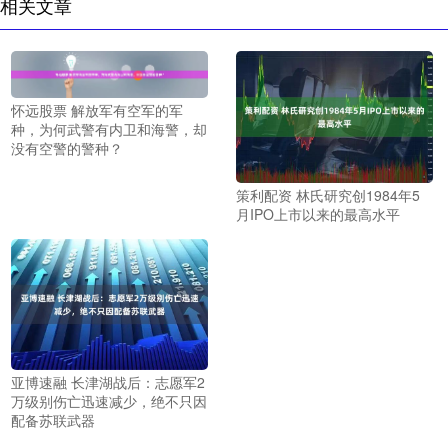
相关文章
怀远股票 解放军有空军的军
种，为何武警有内卫和海警，却
没有空警的警种？
策利配资 林氏研究创1984年5
月IPO上市以来的最高水平
亚博速融 长津湖战后：志愿军2
万级别伤亡迅速减少，绝不只因
配备苏联武器