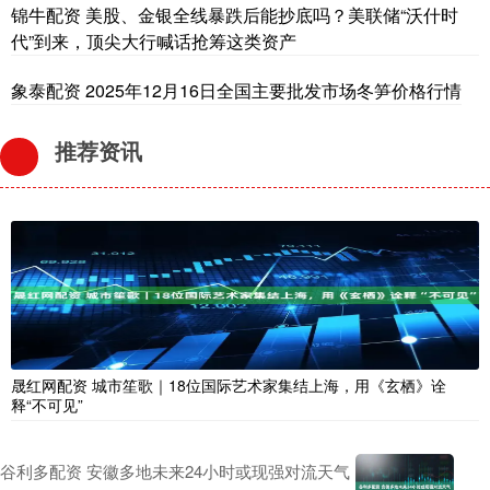
锦牛配资 美股、金银全线暴跌后能抄底吗？美联储“沃什时
代”到来，顶尖大行喊话抢筹这类资产
象泰配资 2025年12月16日全国主要批发市场冬笋价格行情
推荐资讯
晟红网配资 城市笙歌｜18位国际艺术家集结上海，用《玄栖》诠
释“不可见”
谷利多配资 安徽多地未来24小时或现强对流天气