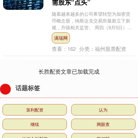
需股东“点头”
随着越来越多的公司希望转型为加密货
币概念股，纳斯达克交易所最新立下新
规，升级相关监管。 周四（9月5日）有
报道指出，纳斯达克要求一些计划发行
满瑞网
新股的公司必须先获得....
查看：
162
分类：
福州股票配资
长胜配资文章已加载完成
话题标签
策利配资
认为
继续
网眼查