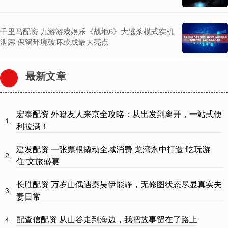
千里马配资 九游游戏娱乐《战地6》大逃杀模式实机
泄露 保留环境破坏或成最大亮点
最新文章
宏泰配资 外籍友人来京全攻略：从出发到离开，一站式便
1、
利拉满！
建发配资 一张票根撬动全域消费 龙湾永中打造“吃玩游
2、
住”文旅盛宴
长胜配资 万岁山偶遇秦昊伊能静，无修图状态尽显真实夫
3、
妻日常
配查信配资 从山谷走到海边，我把故事留在了路上
4、