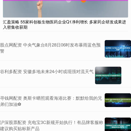
汇盈策略 55家科创板生物医药企业Q1净利增长 多家药企研发成果进
入密集收获期
股点网配资 中央气象台8月28日06时发布暴雨蓝色预
警
谷利多配资 安徽多地未来24小时或现强对流天气
寻钱网配资 奥斯卡晒照观看海港比赛：默默给我的兄
弟们加油⚽️
沪深股票配资 充电宝3C新规开始执行！有品牌客服称
建议购买贴标新产品