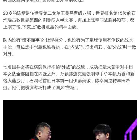
20岁的陈熠逆转世界第二女单王曼昱晋级八强，世界排名第15位的石
洵瑶击败世界第四的蒯曼闯入半决赛，再加上陈幸同战胜孙颖莎，都
上演了“以下克上”敢拼敢赢的精神面貌。
队内没有“懂不懂事”的让球控分，也没有为了赢球使用有争议的战术
手段，每位选手想赢也输得起，在“内战”时打出精彩，在“外战”时一致
对外。
七名国乒女将在横滨保持不输“外战”的战绩，成功把最大竞争对手日
本女队全部阻挡在四强之外。孙颖莎连克最强削球手桥本帆乃香和新
锐大藤沙月，石洵瑶首胜日本前一姐伊藤美诚，陈幸同逆转早田希
娜。她们把横滨客场打成了国乒“主场”。