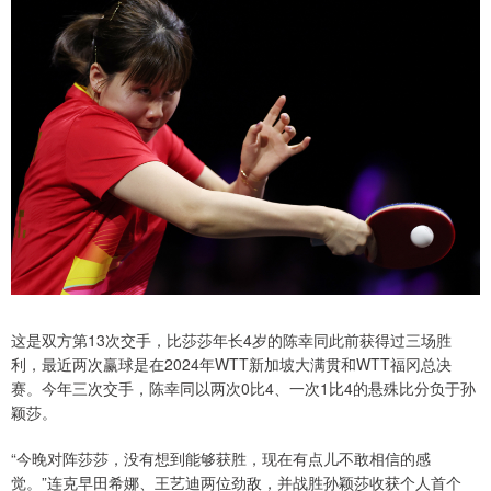
这是双方第13次交手，比莎莎年长4岁的陈幸同此前获得过三场胜
利，最近两次赢球是在2024年WTT新加坡大满贯和WTT福冈总决
赛。今年三次交手，陈幸同以两次0比4、一次1比4的悬殊比分负于孙
颖莎。
“今晚对阵莎莎，没有想到能够获胜，现在有点儿不敢相信的感
觉。”连克早田希娜、王艺迪两位劲敌，并战胜孙颖莎收获个人首个