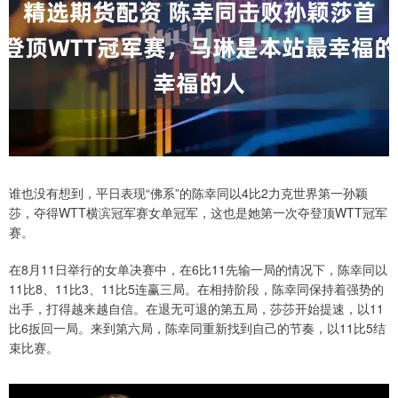
谁也没有想到，平日表现“佛系”的陈幸同以4比2力克世界第一孙颖
莎，夺得WTT横滨冠军赛女单冠军，这也是她第一次夺登顶WTT冠军
赛。
在8月11日举行的女单决赛中，在6比11先输一局的情况下，陈幸同以
11比8、11比3、11比5连赢三局。在相持阶段，陈幸同保持着强势的
出手，打得越来越自信。在退无可退的第五局，莎莎开始提速，以11
比6扳回一局。来到第六局，陈幸同重新找到自己的节奏，以11比5结
束比赛。