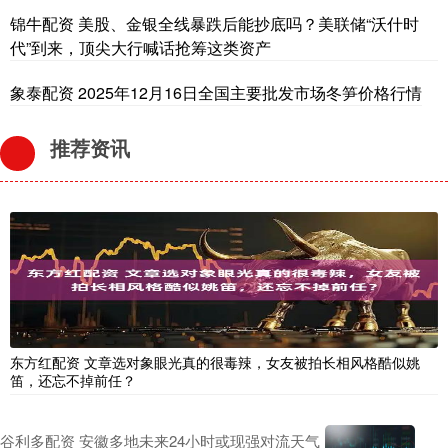
锦牛配资 美股、金银全线暴跌后能抄底吗？美联储“沃什时
代”到来，顶尖大行喊话抢筹这类资产
象泰配资 2025年12月16日全国主要批发市场冬笋价格行情
推荐资讯
东方红配资 文章选对象眼光真的很毒辣，女友被拍长相风格酷似姚
笛，还忘不掉前任？
谷利多配资 安徽多地未来24小时或现强对流天气