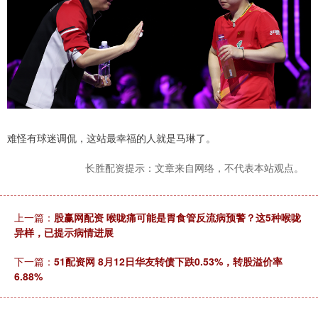
难怪有球迷调侃，这站最幸福的人就是马琳了。
长胜配资提示：文章来自网络，不代表本站观点。
上一篇：
股赢网配资 喉咙痛可能是胃食管反流病预警？这5种喉咙
异样，已提示病情进展
下一篇：
51配资网 8月12日华友转债下跌0.53%，转股溢价率
6.88%