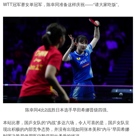
WTT冠军赛女单冠军，陈幸同准备这样庆祝——“请大家吃饭”。
陈幸同4比2战胜日本选手早田希娜晋级四强。
本站比赛，国乒女队的“内战”多达六场，令人可喜的是，国乒女队呈
现出积极的内部竞争态势，并没有出现如同张本美和“内斗”早田希娜
时因决胜局使用医疗暂停闹出矛盾的状况。