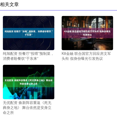
相关文章
纯旭配资 拒餐厅“投喂”预制菜，
K8金融 联合国官方回应房文军
消费者盼餐饮“于东来”
头衔 假身份曝光引发热议
无优配资 焕新阵容重返《死无
葬身之地》 舞台依然是安身立
命之所