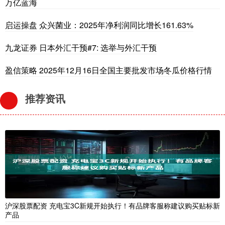
万亿蓝海
启运操盘 众兴菌业：2025年净利润同比增长161.63%
九龙证券 日本外汇干预#7: 选举与外汇干预
盈信策略 2025年12月16日全国主要批发市场冬瓜价格行情
推荐资讯
沪深股票配资 充电宝3C新规开始执行！有品牌客服称建议购买贴标新
产品