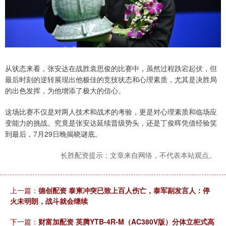
从状态来看，张安达在战胜袁思俊的比赛中，虽然过程跌宕起伏，但
最后时刻的逆转展现出他极佳的竞技状态和心理素质，尤其是决胜局
的出色发挥，为他增添了极大的信心。
这场比赛不仅是对两人技术和战术的考验，更是对心理素质和临场应
变能力的挑战。究竟是张安达延续晋级势头，还是丁俊晖凭借经验笑
到最后，7月29日晚揭晓谜底。
长胜配资提示：文章来自网络，不代表本站观点。
上一篇：
德创配资 泰柬冲突已致上百人伤亡，泰军副发言人：停
火未明朗，战斗就会继续
下一篇：
财富加配资 英腾YTB-4R-M（AC380V版）分体立柜式高