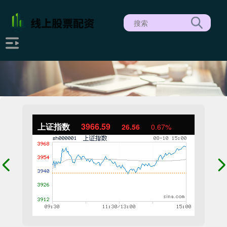
上证指数
3966.59
26.56
0.67%