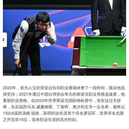
2020年，初为人父的张安达告别职业赛场休整了一段时间，随后他选
择坚持；2021年通过中国台球协会举办的斯诺克职业资格选拔赛，他
重获职业资格。在2023年世界斯诺克国际锦标赛中，张安达过关斩
将，先后战胜马克·威廉姆斯、丁俊晖、奥沙利文等一众名将，最终以
10比6战胜汤姆·福德，获得职业生涯首个排名赛冠军，世界排名也随
之升至前16位，迎来职业生涯的高光时刻。