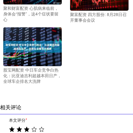
聚和财富配资 心肌病来临前，
身体会“报警”，这4个症状要留
聚富配资 四方股份: 8月28日召
心
开董事会会议
股宝网配资 中日车企竞争白热
化：比亚迪吉利超越本田日产，
全球车企排名大洗牌
相关评论
本文评分
*