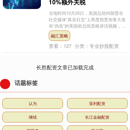
10%额外关税
当地时间10月25日，美国总统特朗普在
社交媒体“真实社交”上再度指责加拿大发
布“伪造”的美国前总统里根讲话视频，称
其“使用剪辑后的音视频误导公众”，并表
融汇策略
示此举属....
查看：
127
分类：
专业炒股配资
长胜配资文章已加载完成
话题标签
认为
策利配资
继续
长江金融配资