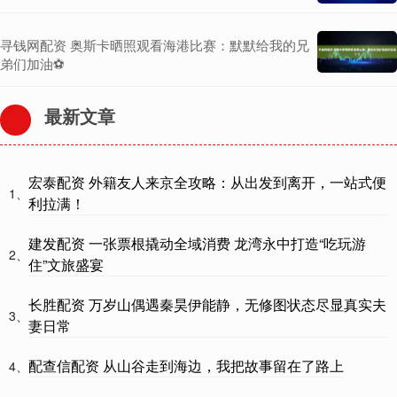
寻钱网配资 奥斯卡晒照观看海港比赛：默默给我的兄
弟们加油⚽️
最新文章
宏泰配资 外籍友人来京全攻略：从出发到离开，一站式便
1、
利拉满！
建发配资 一张票根撬动全域消费 龙湾永中打造“吃玩游
2、
住”文旅盛宴
长胜配资 万岁山偶遇秦昊伊能静，无修图状态尽显真实夫
3、
妻日常
配查信配资 从山谷走到海边，我把故事留在了路上
4、